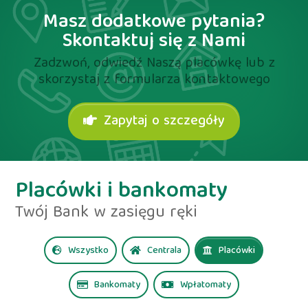
Masz dodatkowe pytania?
Skontaktuj się z Nami
Zadzwoń, odwiedź Naszą placówkę lub z
skorzystaj z formularza kontaktowego
Zapytaj o szczegóły
Placówki i bankomaty
Twój Bank w zasięgu ręki
Wszystko
Centrala
Placówki
Bankomaty
Wpłatomaty