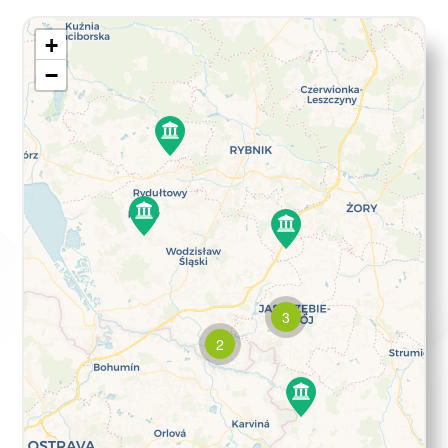
+
−
3
2