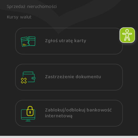
Sprzedaż nieruchomości
Kursy walut
Zgłoś utratę karty
Zastrzeżenie dokumentu
Zablokuj/odblokuj bankowość
internetową