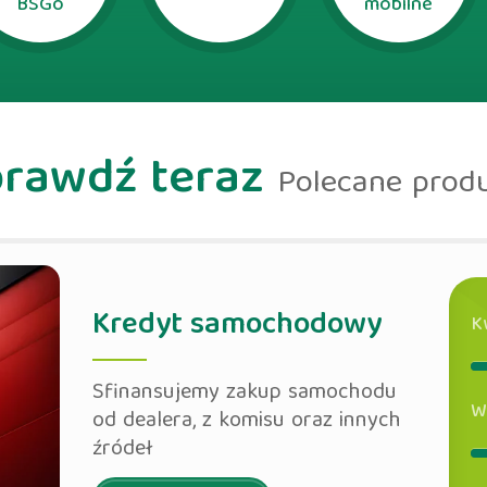
BSGo
mobilne
prawdź teraz
Polecane prod
Kredyt samochodowy
K
Sfinansujemy zakup samochodu
W
od dealera, z komisu oraz innych
źródeł