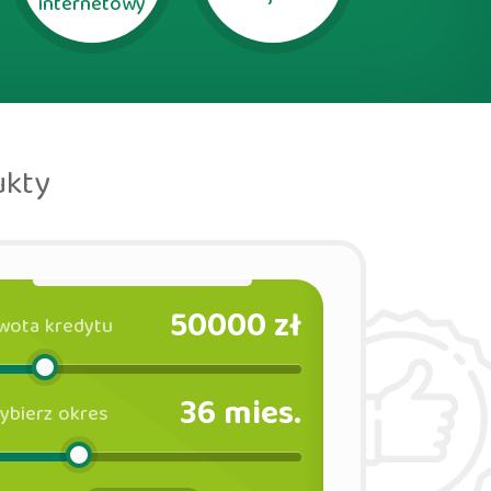
internetowy
ukty
50000
zł
wota kredytu
36
mies.
ybierz okres