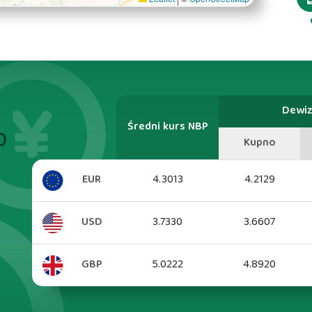
Dewi
Średni kurs NBP
0
Kupno
EUR
4.3013
4.2129
USD
3.7330
3.6607
GBP
5.0222
4.8920