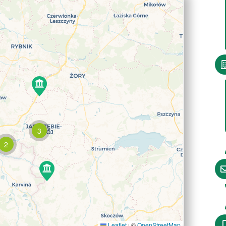
3
2
Leaflet
©
OpenStreetMap
|