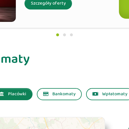
Szczegóły oferty
omaty
Placówki
Bankomaty
Wpłatomaty