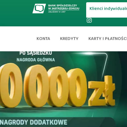
Klienci indywidual
KONTA
KREDYTY
KARTY I PŁATNOŚC
Promocja!
0% prowizji,
oprocentowanie od 6,49
Wraz z kredytem otrzymasz praktyczny
zestaw z apteczką w prezencie!
RRSO tylko 7,77%