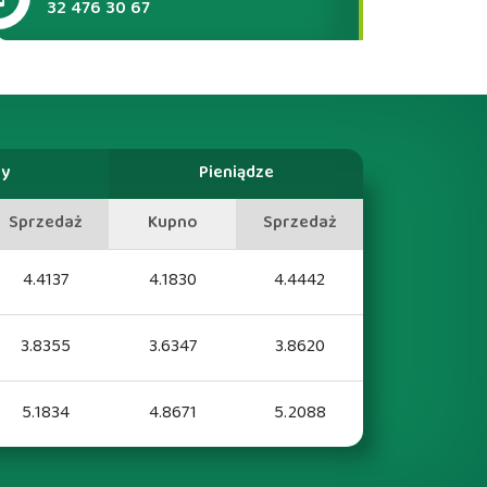
32 476 30 67
zy
Pieniądze
Sprzedaż
Kupno
Sprzedaż
4.4137
4.1830
4.4442
3.8355
3.6347
3.8620
5.1834
4.8671
5.2088