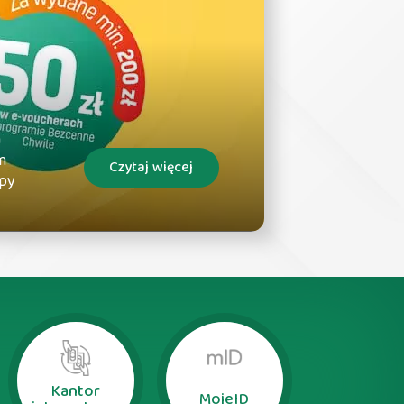
a
m
Czytaj więcej
upy
Kantor
MojeID