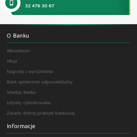
32 476 30 67
O Banku
Aktualności
Misja
Nagrody i wyróżnienia
Bank społecznie odpowiedzialny
Władze Banku
Udziały członkowskie
Zasady dobrej praktyki bankowej
Informacje