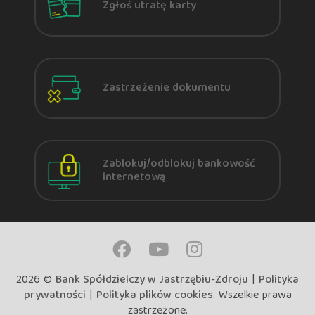
Zgłoś utratę karty
Zastrzeżenie dokumentu
Zablokuj/odblokuj bankowość
internetową
2026 ©
Bank Spółdzielczy w Jastrzębiu-Zdroju
|
Polityka
prywatności
|
Polityka plików cookies
. Wszelkie prawa
zastrzeżone.