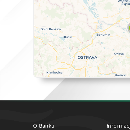
O Banku
Informac