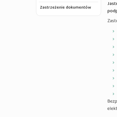
Jast
Zastrzeżenie dokumentów
podp
Zast
Bezp
elek