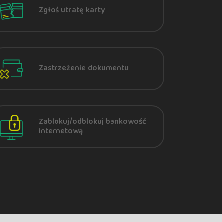
Zgłoś utratę karty
Zastrzeżenie dokumentu
Zablokuj/odblokuj bankowość
internetową