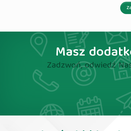
Z
Masz dodatko
Zadzwoń, odwiedź Nas