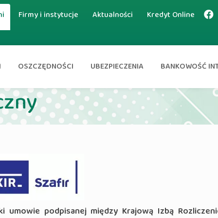
ni
Firmy i instytucje
Aktualności
Kredyt Online
I
OSZCZĘDNOŚCI
UBEZPIECZENIA
BANKOWOŚĆ IN
czny
ki umowie podpisanej między
Krajową Izbą Rozliczen