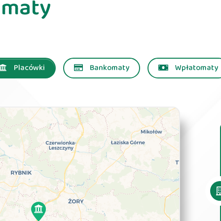
omaty
Placówki
Bankomaty
Wpłatomaty