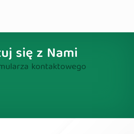
uj się z Nami
rmularza kontaktowego