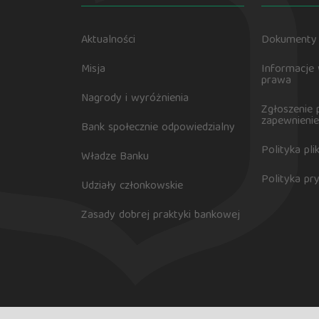
Aktualności
Dokumenty 
Misja
Informacje
prawa
Nagrody i wyróżnienia
Zgłoszenie 
zapewnienie
Bank społecznie odpowiedzialny
Polityka pl
Władze Banku
Polityka pr
Udziały członkowskie
Zasady dobrej praktyki bankowej