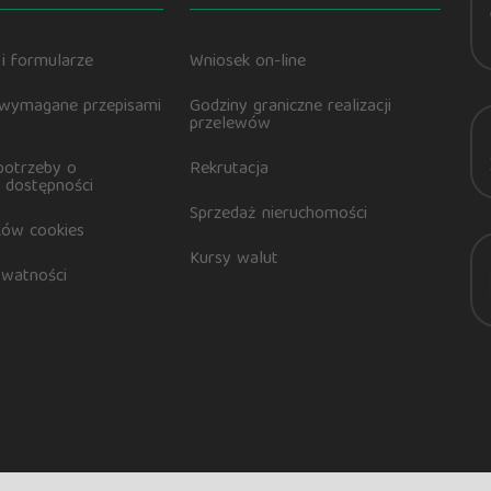
i formularze
Wniosek on-line
 wymagane przepisami
Godziny graniczne realizacji
przelewów
potrzeby o
Rekrutacja
 dostępności
Sprzedaż nieruchomości
ików cookies
Kursy walut
ywatności