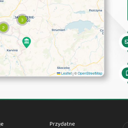
3
2
Leaflet
©
OpenStreetMap
|
je
Przydatne