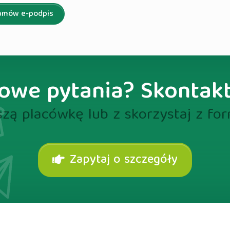
amów e-podpis
we pytania? Skontakt
zą placówkę lub z skorzystaj z fo
Zapytaj o szczegóły