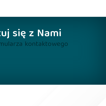
uj się z Nami
rmularza kontaktowego