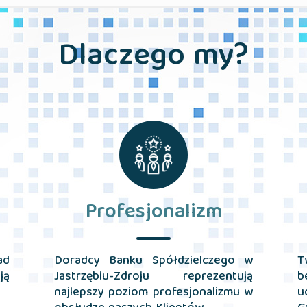
Dlaczego my?
Profesjonalizm
ad
Doradcy Banku Spółdzielczego w
T
ją
Jastrzębiu-Zdroju reprezentują
b
najlepszy poziom profesjonalizmu w
u