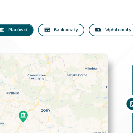
Placówki
Bankomaty
Wpłatomaty