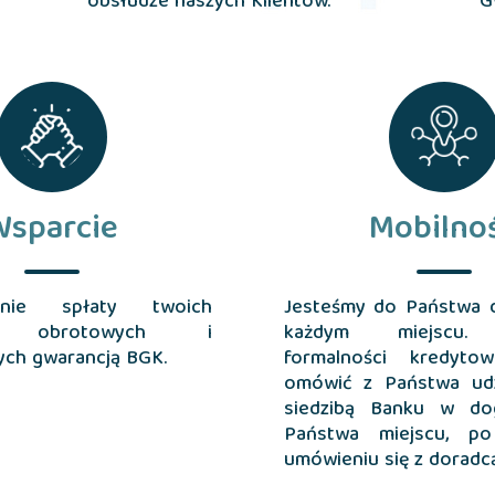
obsłudze naszych Klientów.
G
Wsparcie
Mobilno
zenie spłaty twoich
Jesteśmy do Państwa d
w obrotowych i
każdym miejscu. 
ych gwarancją BGK.
formalności kredyto
omówić z Państwa ud
siedzibą Banku w do
Państwa miejscu, po
umówieniu się z doradcą