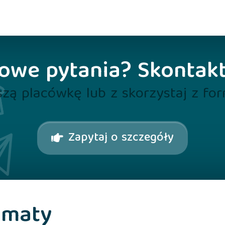
we pytania? Skontakt
zą placówkę lub z skorzystaj z fo
Zapytaj o szczegóły
omaty