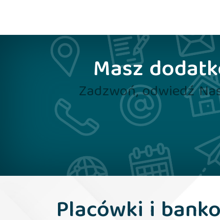
Masz dodatko
Zadzwoń, odwiedź Nas
Placówki i bank