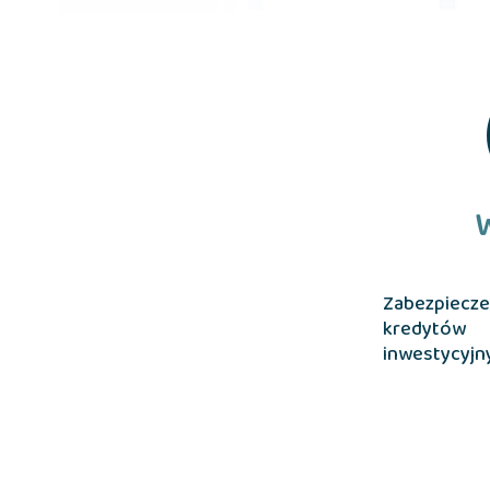
Zabezpiec
kredytó
inwestycyjn