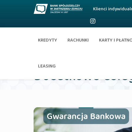
Klienci indywidual
KREDYTY
RACHUNKI
KARTY I PŁATN
Firmy i instytucje
LEASING
Dodatkowe usłu
Gwarancja Bankowa