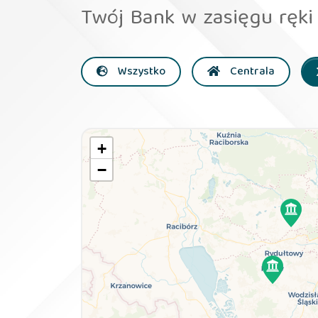
Twój Bank w zasięgu ręki
Wszystko
Centrala
+
−