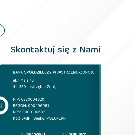
Skontaktuj się z Nami
BANK SPÓŁDZIELCZY W JASTRZĘBIU-ZDROJU
ul. 1 Maja 10
44-330 Jastrzębie-Zdrój
NIP: 6330004820
REGON: 000496981
KRS: 0000100602
Kod SWIFT Banku: POLUPLPR
Placówki i
Formularz