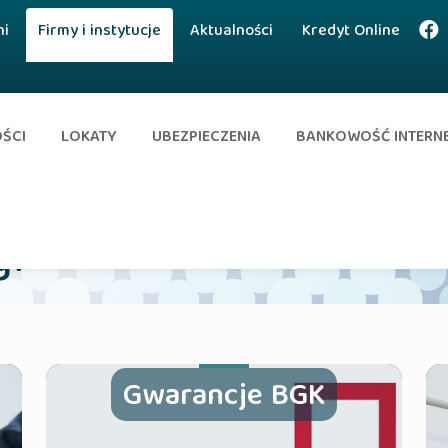
ni
Firmy i instytucje
Aktualności
Kredyt Online
OŚCI
LOKATY
UBEZPIECZENIA
BANKOWOŚĆ INTERN
gi
Gwarancje BGK