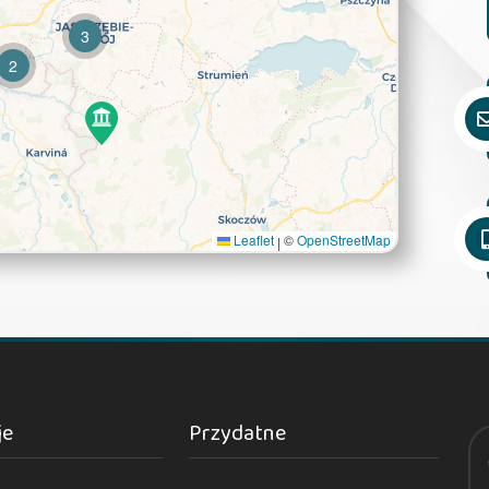
3
2
Leaflet
©
OpenStreetMap
|
je
Przydatne