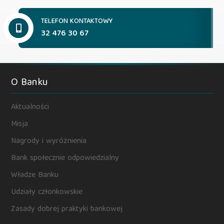
TELEFON KONTAKTOWY
32 476 30 67
O Banku
Aktualności
Misja
Nagrody i wyróżnienia
Bank społecznie odpowiedzialny
Władze Banku
Udziały członkowskie
Zasady dobrej praktyki bankowej