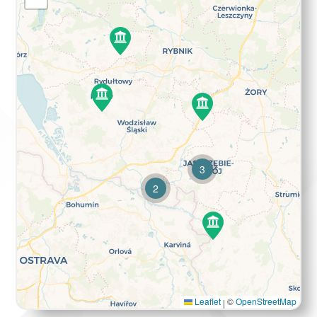
3
2
Leaflet
©
OpenStreetMap
|