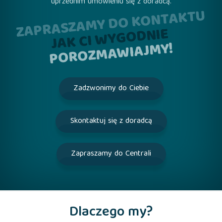
uprzednim umówieniu się z doradcą.
ZAPRASZAMY DO KONTAKTU
JAK CI WYGODNIE
POROZMAWIAJMY!
Zadzwonimy do Ciebie
Skontaktuj się z doradcą
Zapraszamy do Centrali
Dlaczego my?