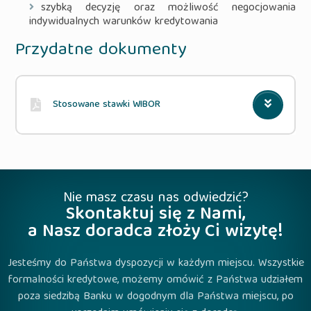
szybką decyzję oraz możliwość negocjowania
indywidualnych warunków kredytowania
Przydatne dokumenty
Stosowane stawki WIBOR
Nie masz czasu nas odwiedzić?
Skontaktuj się z Nami,
a Nasz doradca złoży Ci wizytę!
Jesteśmy do Państwa dyspozycji w każdym miejscu. Wszystkie
formalności kredytowe, możemy omówić z Państwa udziałem
poza siedzibą Banku w dogodnym dla Państwa miejscu, po