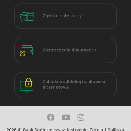
Zgłoś utratę karty
Zastrzeżenie dokumentu
Zablokuj/odblokuj bankowość
internetową
2026 ©
Bank Spółdzielczy w Jastrzębiu-Zdroju
|
Polityka