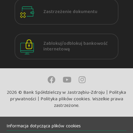
Zastrzeżenie dokumentu
Zablokuj/odblokuj bankowość
internetową
2026 ©
Bank Spółdzielczy w Jastrzębiu-Zdroju
|
Polityka
prywatności
|
Polityka plików cookies
. Wszelkie prawa
zastrzeżone.
Informacja dotycząca plików cookies