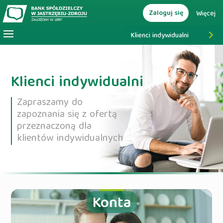
Zaloguj się
Więcej
Klienci indywidualni
Klienci indywidualni
Zapraszamy do
zapoznania się z ofertą
przeznaczoną dla
klientów indywidualnych
Konta