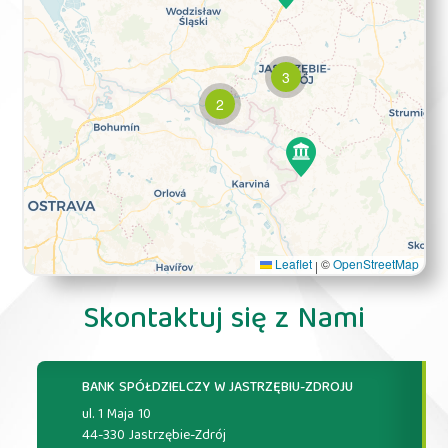
3
2
Leaflet
©
OpenStreetMap
|
Skontaktuj się z Nami
BANK SPÓŁDZIELCZY W JASTRZĘBIU-ZDROJU
ul. 1 Maja 10
44-330 Jastrzębie-Zdrój