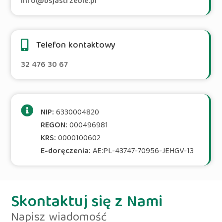
info@bsjastrzebie.pl
Telefon kontaktowy
32 476 30 67
NIP:
6330004820
REGON:
000496981
KRS:
0000100602
E-doręczenia:
AE:PL-43747-70956-JEHGV-13
Skontaktuj się z Nami
Napisz wiadomość