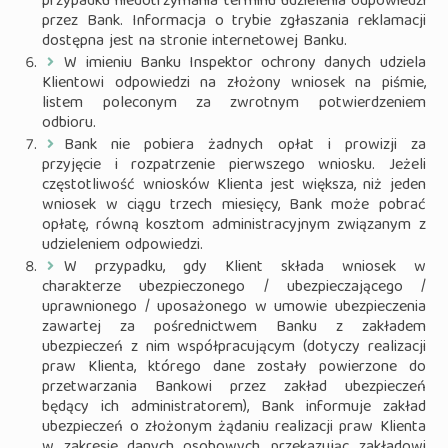
przypadku niedotrzymania terminu udzielenia odpowiedzi
przez Bank. Informacja o trybie zgłaszania reklamacji
dostępna jest na stronie internetowej Banku.
W imieniu Banku Inspektor ochrony danych udziela
Klientowi odpowiedzi na złożony wniosek na piśmie,
listem poleconym za zwrotnym potwierdzeniem
odbioru.
Bank nie pobiera żadnych opłat i prowizji za
przyjęcie i rozpatrzenie pierwszego wniosku. Jeżeli
częstotliwość wniosków Klienta jest większa, niż jeden
wniosek w ciągu trzech miesięcy, Bank może pobrać
opłatę, równą kosztom administracyjnym związanym z
udzieleniem odpowiedzi.
W przypadku, gdy Klient składa wniosek w
charakterze ubezpieczonego / ubezpieczającego /
uprawnionego / uposażonego w umowie ubezpieczenia
zawartej za pośrednictwem Banku z zakładem
ubezpieczeń z nim współpracującym (dotyczy realizacji
praw Klienta, którego dane zostały powierzone do
przetwarzania Bankowi przez zakład ubezpieczeń
będący ich administratorem), Bank informuje zakład
ubezpieczeń o złożonym żądaniu realizacji praw Klienta