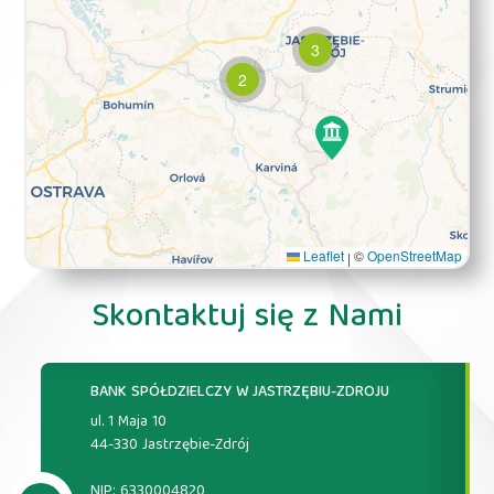
3
2
Leaflet
©
OpenStreetMap
|
Skontaktuj się z Nami
BANK SPÓŁDZIELCZY W JASTRZĘBIU-ZDROJU
ul. 1 Maja 10
44-330 Jastrzębie-Zdrój
NIP: 6330004820