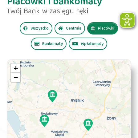
Placówki i bankomaty
Twój Bank w zasięgu ręki
Wszystko
Centrala
Placówki
Bankomaty
Wpłatomaty
+
−