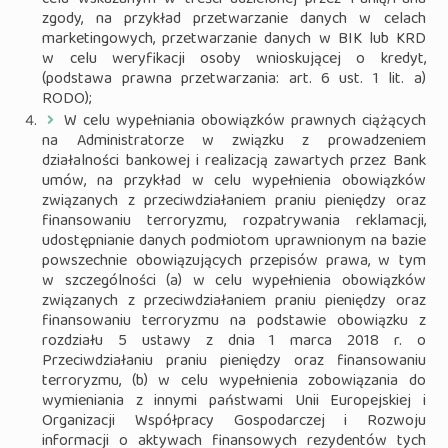
celu wskazanym w treści udzielonej przez Panią/Pana
zgody, na przykład przetwarzanie danych w celach
marketingowych, przetwarzanie danych w BIK lub KRD
w celu weryfikacji osoby wnioskującej o kredyt,
(podstawa prawna przetwarzania: art. 6 ust. 1 lit. a)
RODO);
W celu wypełniania obowiązków prawnych ciążących
na Administratorze w związku z prowadzeniem
działalności bankowej i realizacją zawartych przez Bank
umów, na przykład w celu wypełnienia obowiązków
związanych z przeciwdziałaniem praniu pieniędzy oraz
finansowaniu terroryzmu, rozpatrywania reklamacji,
udostępnianie danych podmiotom uprawnionym na bazie
powszechnie obowiązujących przepisów prawa, w tym
w szczególności (a) w celu wypełnienia obowiązków
związanych z przeciwdziałaniem praniu pieniędzy oraz
finansowaniu terroryzmu na podstawie obowiązku z
rozdziału 5 ustawy z dnia 1 marca 2018 r. o
Przeciwdziałaniu praniu pieniędzy oraz finansowaniu
terroryzmu, (b) w celu wypełnienia zobowiązania do
wymieniania z innymi państwami Unii Europejskiej i
Organizacji Współpracy Gospodarczej i Rozwoju
informacji o aktywach finansowych rezydentów tych