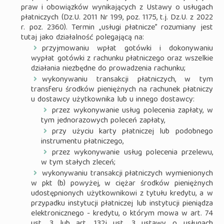
praw i obowiązków wynikających z Ustawy o usługach
płatniczych (Dz.U. 2011 Nr 199, poz. 1175, t.j. Dz.U. z 2022
r. poz. 2360). Termin „usługi płatnicze” rozumiany jest
tutaj jako działalność polegającą na:
przyjmowaniu wpłat gotówki i dokonywaniu
wypłat gotówki z rachunku płatniczego oraz wszelkie
działania niezbędne do prowadzenia rachunku;
wykonywaniu transakcji płatniczych, w tym
transferu środków pieniężnych na rachunek płatniczy
u dostawcy użytkownika lub u innego dostawcy:
przez wykonywanie usług polecenia zapłaty, w
tym jednorazowych poleceń zapłaty,
przy użyciu karty płatniczej lub podobnego
instrumentu płatniczego,
przez wykonywanie usług polecenia przelewu,
w tym stałych zleceń;
wykonywaniu transakcji płatniczych wymienionych
w pkt (b) powyżej, w ciężar środków pieniężnych
udostępnionych użytkownikowi z tytułu kredytu, a w
przypadku instytucji płatniczej lub instytucji pieniądza
elektronicznego - kredytu, o którym mowa w art. 74