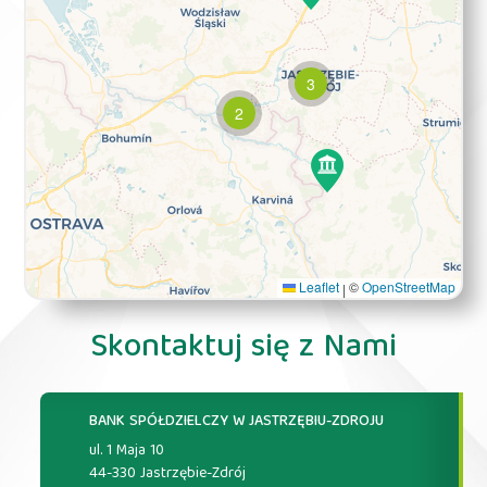
3
2
Leaflet
©
OpenStreetMap
|
Skontaktuj się z Nami
BANK SPÓŁDZIELCZY W JASTRZĘBIU-ZDROJU
ul. 1 Maja 10
44-330 Jastrzębie-Zdrój