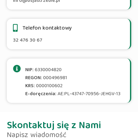
info@bsjastrzebie.pl
Telefon kontaktowy
32 476 30 67
NIP:
6330004820
REGON:
000496981
KRS:
0000100602
E-doręczenia:
AE:PL-43747-70956-JEHGV-13
Skontaktuj się z Nami
Napisz wiadomość