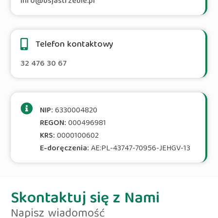
info@bsjastrzebie.pl
Telefon kontaktowy
32 476 30 67
NIP:
6330004820
REGON:
000496981
KRS:
0000100602
E-doręczenia:
AE:PL-43747-70956-JEHGV-13
Skontaktuj się z Nami
Napisz wiadomość