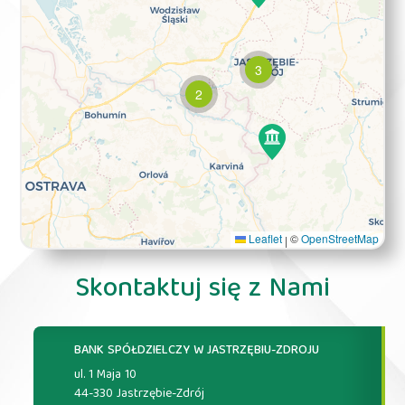
3
2
Leaflet
©
OpenStreetMap
|
Skontaktuj się z Nami
BANK SPÓŁDZIELCZY W JASTRZĘBIU-ZDROJU
ul. 1 Maja 10
44-330 Jastrzębie-Zdrój