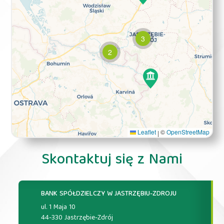
3
2
Leaflet
©
OpenStreetMap
|
Skontaktuj się z Nami
BANK SPÓŁDZIELCZY W JASTRZĘBIU-ZDROJU
ul. 1 Maja 10
44-330 Jastrzębie-Zdrój