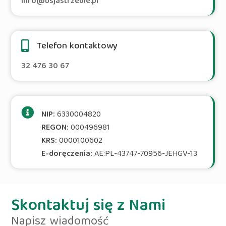
info@bsjastrzebie.pl
Telefon kontaktowy
32 476 30 67
NIP:
6330004820
REGON:
000496981
KRS:
0000100602
E-doręczenia:
AE:PL-43747-70956-JEHGV-13
Skontaktuj się z Nami
Napisz wiadomość