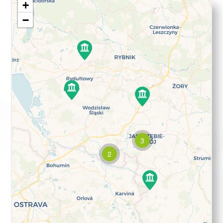
+
−
3
2