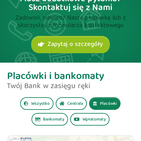
Skontaktuj się z Nami
Zadzwoń, odwiedź Naszą placówkę lub z
skorzystaj z formularza kontaktowego
Zapytaj o szczegóły
Placówki i bankomaty
Twój Bank w zasięgu ręki
Wszystko
Centrala
Placówki
Bankomaty
Wpłatomaty