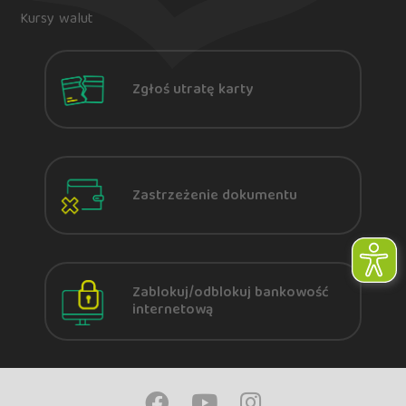
Kursy walut
Zgłoś utratę karty
Zastrzeżenie dokumentu
Zablokuj/odblokuj bankowość
internetową