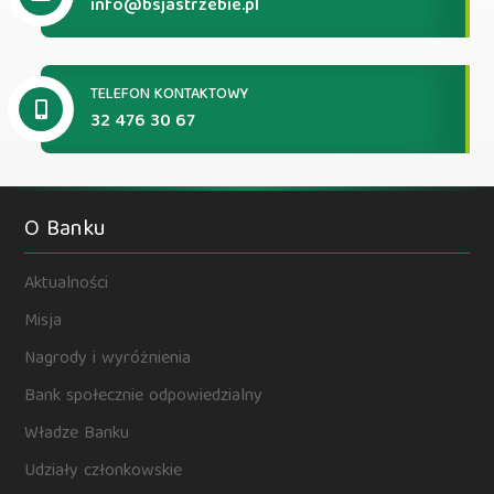
info@bsjastrzebie.pl
TELEFON KONTAKTOWY
32 476 30 67
O Banku
Aktualności
Misja
Nagrody i wyróżnienia
Bank społecznie odpowiedzialny
Władze Banku
Udziały członkowskie