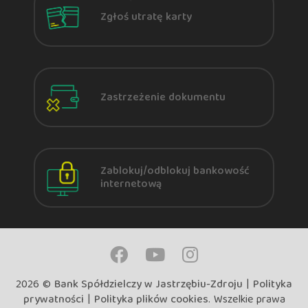
Zgłoś utratę karty
Zastrzeżenie dokumentu
Zablokuj/odblokuj bankowość
internetową
2026 ©
Bank Spółdzielczy w Jastrzębiu-Zdroju
|
Polityka
prywatności
|
Polityka plików cookies
. Wszelkie prawa