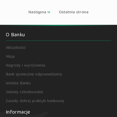
Następna
Ostatnia strona
O Banku
Aktualności
Misja
Nagrody i wyróżnienia
Bank społecznie odpowiedzialny
Władze Banku
Udziały członkowskie
Zasady dobrej praktyki bankowej
Informacje