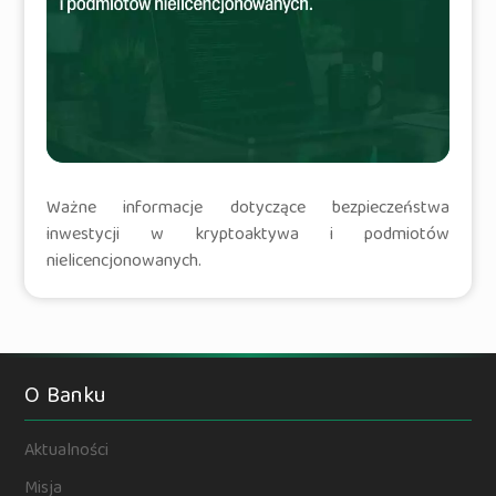
Ważne informacje dotyczące bezpieczeństwa
inwestycji w kryptoaktywa i podmiotów
nielicencjonowanych.
O Banku
Aktualności
Misja