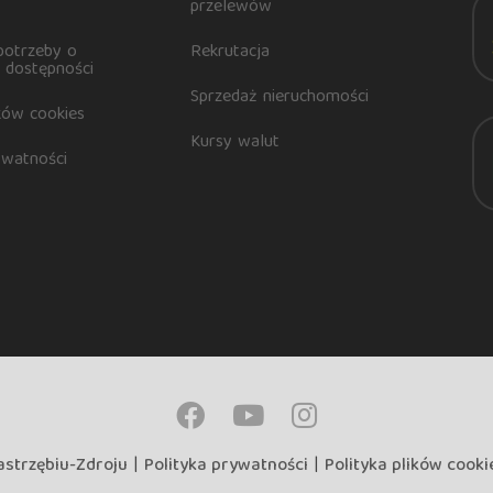
przelewów
potrzeby o
Rekrutacja
 dostępności
Sprzedaż nieruchomości
ików cookies
Kursy walut
ywatności
astrzębiu-Zdroju
|
Polityka prywatności
|
Polityka plików cooki