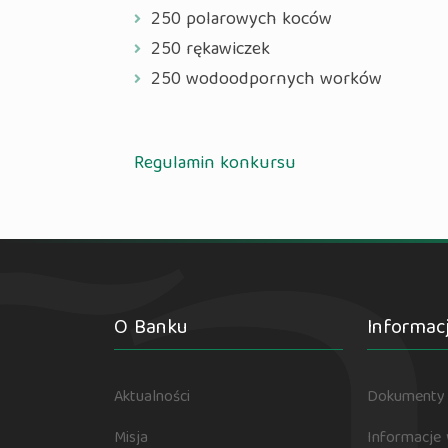
250 polarowych koców
250 rękawiczek
250 wodoodpornych worków
Regulamin konkursu
O Banku
Informac
Aktualności
Dokumenty 
Misja
Informacje