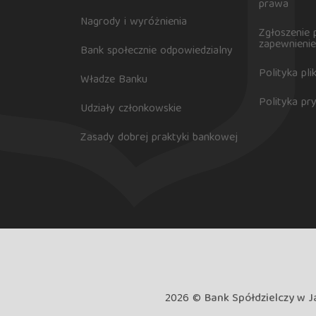
prawa
Nagrody i wyróżnienia
Zgłoszenie 
zapewnienie
Bank społecznie odpowiedzialny
Polityka pl
Władze Banku
Polityka pr
Udziały członkowskie
Zasady dobrej praktyki bankowej
2026 ©
Bank Spółdzielczy w J