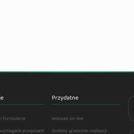
je
Przydatne
i formularze
Wniosek on-line
 wymagane przepisami
Godziny graniczne realizacji