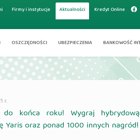
ni
Firmy i instytucje
Aktualności
Kredyt Online
I
OSZCZĘDNOŚCI
UBEZPIECZENIA
BANKOWOŚĆ IN
1 r.
o do końca roku! Wygraj hybrydową
ę Yaris oraz ponad 1000 innych nagród!