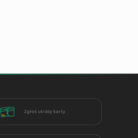
Zgłoś utratę karty