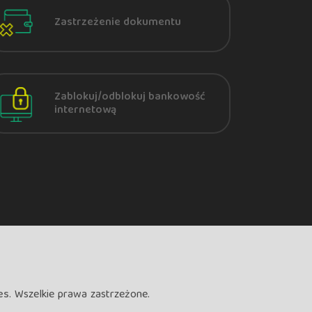
Zastrzeżenie dokumentu
Zablokuj/odblokuj bankowość
internetową
es
. Wszelkie prawa zastrzeżone.