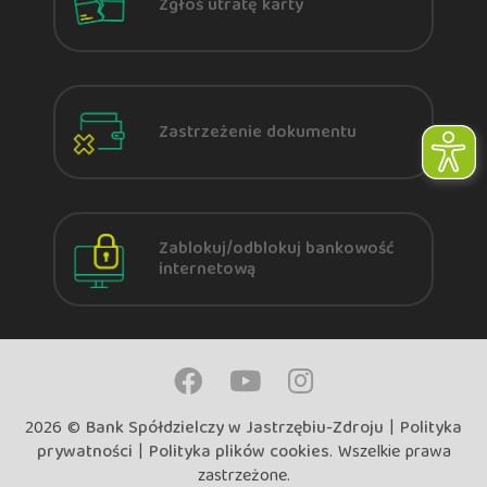
Zgłoś utratę karty
Zastrzeżenie dokumentu
Zablokuj/odblokuj bankowość
internetową
2026 ©
Bank Spółdzielczy w Jastrzębiu-Zdroju
|
Polityka
prywatności
|
Polityka plików cookies
. Wszelkie prawa
zastrzeżone.