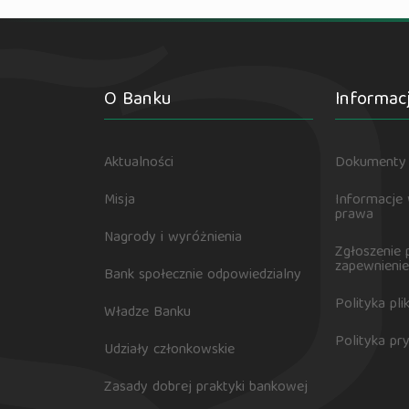
O Banku
Informac
Aktualności
Dokumenty 
Misja
Informacje
prawa
Nagrody i wyróżnienia
Zgłoszenie 
zapewnienie
Bank społecznie odpowiedzialny
Polityka pl
Władze Banku
Polityka pr
Udziały członkowskie
Zasady dobrej praktyki bankowej