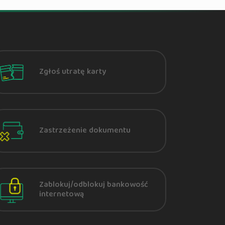
Zgłoś utratę karty
Zastrzeżenie dokumentu
Zablokuj/odblokuj bankowość
internetową