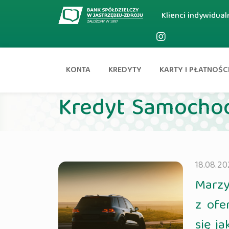
Klienci indywidual
KONTA
KREDYTY
KARTY I PŁATNOŚC
Aktualności
Kredyt Samocho
18.08.20
Marzy
z ofe
się ja