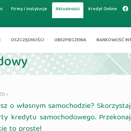
ni
Firmy i instytucje
Aktualności
Kredyt Online
I
OSZCZĘDNOŚCI
UBEZPIECZENIA
BANKOWOŚĆ IN
dowy
20 r.
sz o własnym samochodzie? Skorzystaj
rty kredytu samochodowego. Przekonaj
kie to proste!