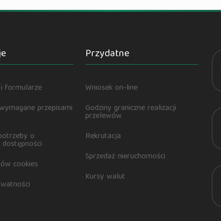
je
Przydatne
i formularze
Wniosek on-line
 wymagane przepisami
Godziny graniczne realizacji
przelewów
potrzeby o
Rekrutacja
 dostępności
Sprzedaż nieruchomości
ików cookies
Kursy walut
ywatności