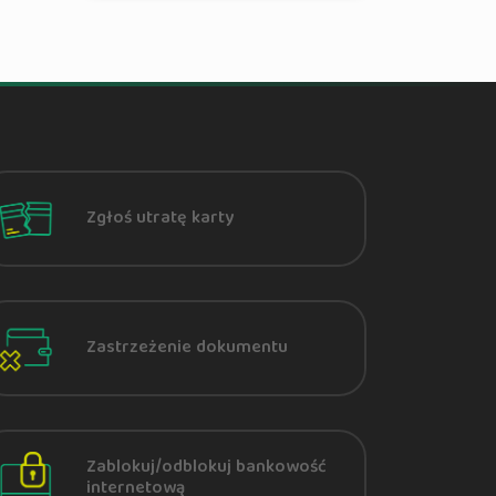
Zgłoś utratę karty
Zastrzeżenie dokumentu
Zablokuj/odblokuj bankowość
internetową