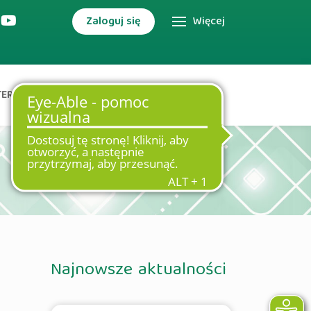
Zaloguj się
Więcej
TERNETOWA
DODATKOWE USŁUGI
j za pomocą
Najnowsze aktualności