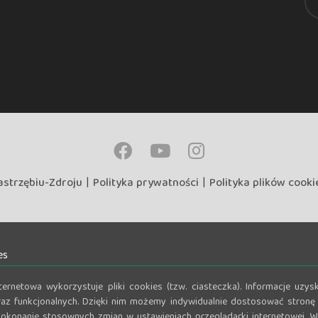
astrzębiu-Zdroju
|
Polityka prywatności
|
Polityka plików cooki
es
nternetowa wykorzystuje pliki cookies (tzw. ciasteczka). Informacje u
az funkcjonalnych. Dzięki nim możemy indywidualnie dostosować stronę 
okonanie stosownych zmian w ustawieniach przeglądarki internetowej. Wi