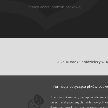
Zasady dobrej praktyki bankowej
2026 ©
Bank Spółdzielczy w J
Informacja dotycząca plików cooki
Szanowni Państwo, niniejsza strona i
celach statystycznych, reklamowych or
Państwo zgody, uprzejmie prosimy o d