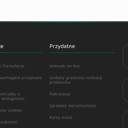
je
Przydatne
i formularze
Wniosek on-line
 wymagane przepisami
Godziny graniczne realizacji
przelewów
potrzeby o
Rekrutacja
 dostępności
Sprzedaż nieruchomości
ików cookies
Kursy walut
ywatności