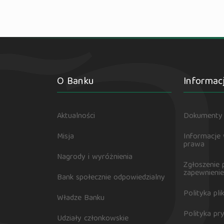
O Banku
Informac
Aktualności
Dokumenty 
Misja
Informacje
prawa
Nagrody i wyróżnienia
Zgłoszenie 
zapewnienie
Bank społecznie odpowiedzialny
Polityka pl
Władze Banku
Polityka pr
Udziały członkowskie