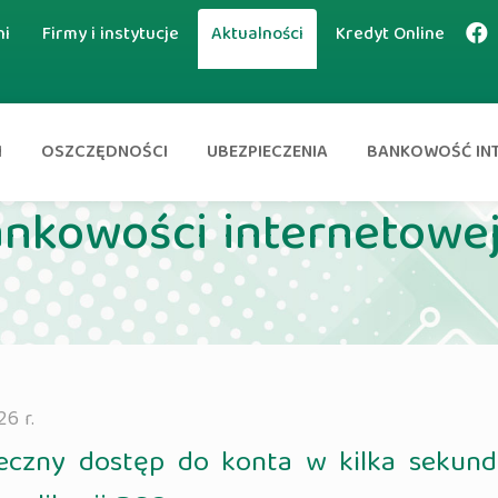
ni
Firmy i instytucje
Aktualności
Kredyt Online
I
OSZCZĘDNOŚCI
UBEZPIECZENIA
BANKOWOŚĆ IN
nkowości internetowe
26 r.
eczny dostęp do konta w kilka sekund