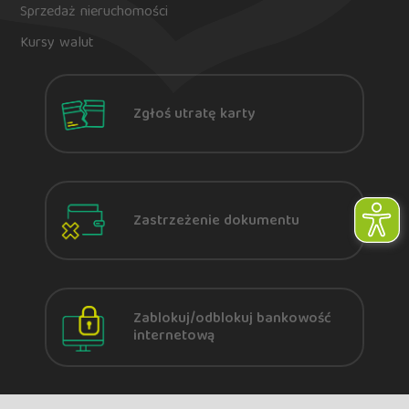
Sprzedaż nieruchomości
Kursy walut
Zgłoś utratę karty
Zastrzeżenie dokumentu
Zablokuj/odblokuj bankowość
internetową