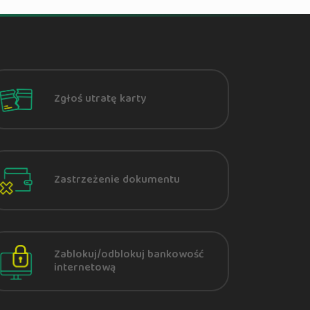
Zgłoś utratę karty
Zastrzeżenie dokumentu
Zablokuj/odblokuj bankowość
internetową