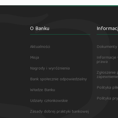
O Banku
Informac
Aktualności
Dokumenty 
Misja
Informacje
prawa
Nagrody i wyróżnienia
Zgłoszenie 
zapewnienie
Bank społecznie odpowiedzialny
Polityka pl
Władze Banku
Polityka pr
Udziały członkowskie
Zasady dobrej praktyki bankowej