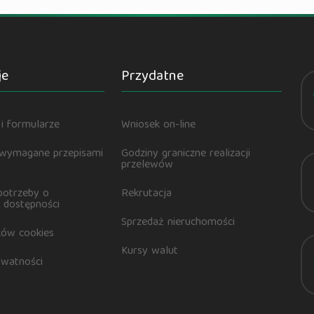
je
Przydatne
i formularze
Wniosek on-line
 wymagane przepisami
Godziny graniczne realizacji
przelewów
potrzeby o
Rekrutacja
 dostępności
Sprzedaż nieruchomości
ików cookies
Kursy walut
ywatności