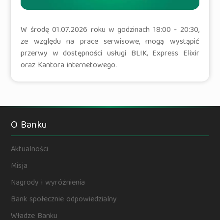
W środę 01.07.2026 roku w godzinach 18:00 - 20:30,
ze względu na prace serwisowe, mogą wystąpić
przerwy w dostępności usługi BLIK, Express Elixir
oraz Kantora internetowego.
O Banku
Aktualności
Misja
Nagrody i wyróżnienia
Bank społecznie odpowiedzialny
Władze Banku