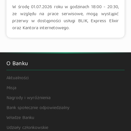
W środę 01.07.2026 roku w godzinach 18:00 - 20:30,
ze względu na prace serwisowe, mogą wystąpić
przerwy w dostępności usługi BLIK, Express Elixir
oraz Kantora internetowego.
O Banku
Aktualności
Misja
Nagrody i wyróżnienia
Bank społecznie odpowiedzialny
Władze Banku
Udziały członkowskie