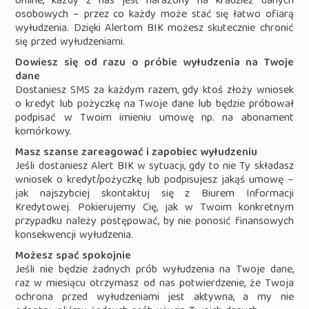
online, każdy z nas jest narażony na kradzież danych
osobowych – przez co każdy może stać się łatwo ofiarą
wyłudzenia. Dzięki Alertom BIK możesz skutecznie chronić
się przed wyłudzeniami.
Dowiesz się od razu o próbie wyłudzenia na Twoje
dane
Dostaniesz SMS za każdym razem, gdy ktoś złoży wniosek
o kredyt lub pożyczkę na Twoje dane lub będzie próbował
podpisać w Twoim imieniu umowę np. na abonament
komórkowy.
Masz szanse zareagować i zapobiec wyłudzeniu
Jeśli dostaniesz Alert BIK w sytuacji, gdy to nie Ty składasz
wniosek o kredyt/pożyczkę lub podpisujesz jakąś umowę –
jak najszybciej skontaktuj się z Biurem Informacji
Kredytowej. Pokierujemy Cię, jak w Twoim konkretnym
przypadku należy postępować, by nie ponosić finansowych
konsekwencji wyłudzenia.
Możesz spać spokojnie
Jeśli nie będzie żadnych prób wyłudzenia na Twoje dane,
raz w miesiącu otrzymasz od nas potwierdzenie, że Twoja
ochrona przed wyłudzeniami jest aktywna, a my nie