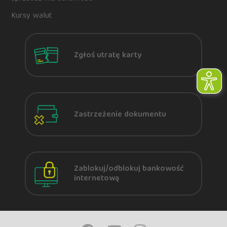
Kursy walut
Zgłoś utratę karty
Zastrzeżenie dokumentu
Zablokuj/odblokuj bankowość
internetową