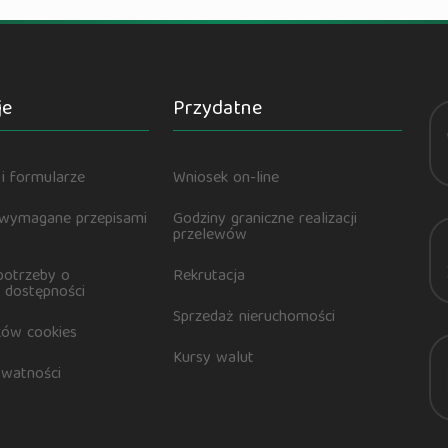
je
Przydatne
i formularze
Wniosek on-line
 wymagane przepisami
Godziny graniczne realizacji
przelewów
potrzeby o
Rekrutacja
 dostępności
Sprzedaż nieruchomości
ików cookies
Kursy walut
ywatności