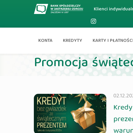
Klienci indywidual
KONTA
KREDYTY
KARTY I PŁATNOŚC
Aktualności
Promocja świąte
02.12.20
Kred
prez
warun