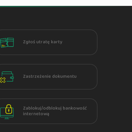
Zgłoś utratę karty
Zastrzeżenie dokumentu
Zablokuj/odblokuj bankowość
internetową