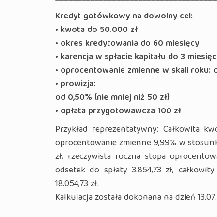
Kredyt gotówkowy na dowolny cel:
• kwota do
50.000 zł
• okres kredytowania do
60 miesięcy
• karencja w spłacie kapitału do
3 miesięc
• oprocentowanie zmienne w skali roku: 
• prowizja:
od 0,50% (nie mniej niż 50 zł)
• opłata przygotowawcza
100 zł
Przykład reprezentatywny: Całkowita kwo
oprocentowanie zmienne 9,99% w stosunku
zł, rzeczywista roczna stopa oprocentowa
odsetek do spłaty 3.854,73 zł, całkowity
18.054,73 zł.
Kalkulacja została dokonana na dzień 13.07.