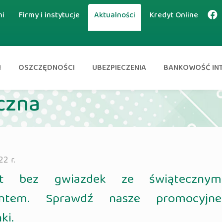
ni
Firmy i instytucje
Aktualności
Kredyt Online
I
OSZCZĘDNOŚCI
UBEZPIECZENIA
BANKOWOŚĆ IN
czna
22 r.
yt bez gwiazdek ze świątecznym
entem. Sprawdź nasze promocyjne
ki.