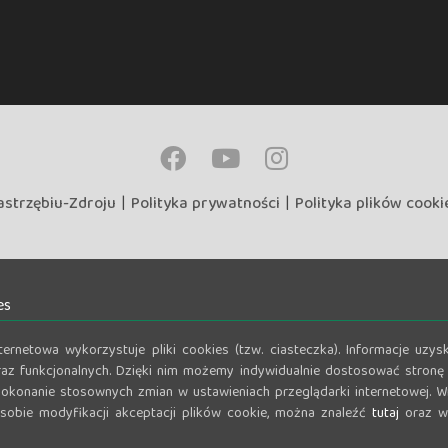
astrzębiu-Zdroju
|
Polityka prywatności
|
Polityka plików cooki
es
nternetowa wykorzystuje pliki cookies (tzw. ciasteczka). Informacje u
az funkcjonalnych. Dzięki nim możemy indywidualnie dostosować stronę 
okonanie stosownych zmian w ustawieniach przeglądarki internetowej. Wi
osobie modyfikacji akceptacji plików cookie, można znaleźć
tutaj
oraz w 