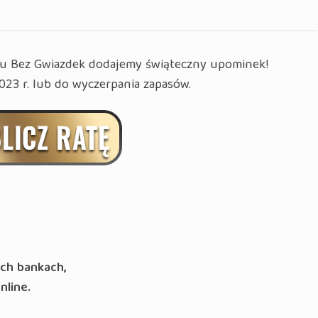
ytu Bez Gwiazdek dodajemy świąteczny upominek!
023 r. lub do wyczerpania zapasów.
ych bankach,
nline.
__________________________________