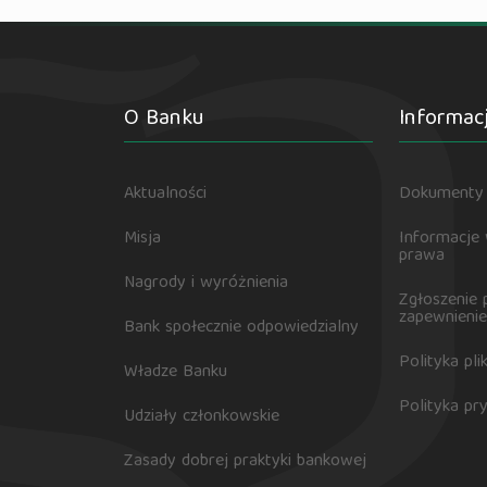
O Banku
Informac
Aktualności
Dokumenty 
Misja
Informacje
prawa
Nagrody i wyróżnienia
Zgłoszenie 
zapewnienie
Bank społecznie odpowiedzialny
Polityka pl
Władze Banku
Polityka pr
Udziały członkowskie
Zasady dobrej praktyki bankowej